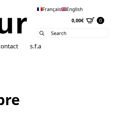
Français
English
0,00
€
0
Search
for:
contact
s.f.a
pre