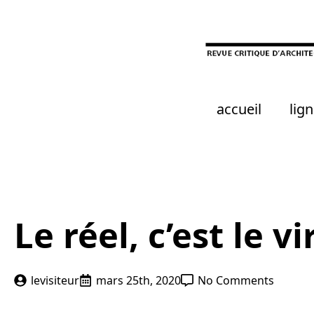
Skip
to
main
content
accueil
lign
Le réel, c’est le 
levisiteur
mars 25th, 2020
No Comments