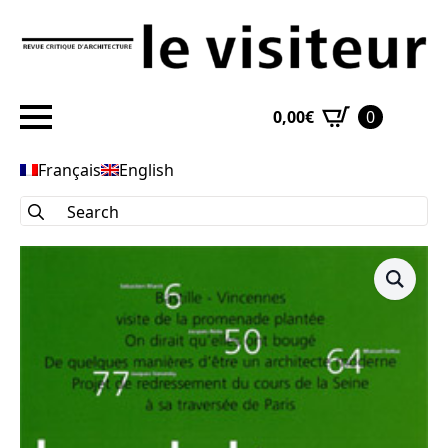
Skip
to
main
content
0,00
€
0
Français
English
Search
for: