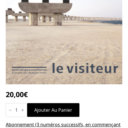
20,00
€
quantité
de
Ajouter Au Panier
n°28
L'usure
du
Abonnement (3 numéros successifs, en commençant