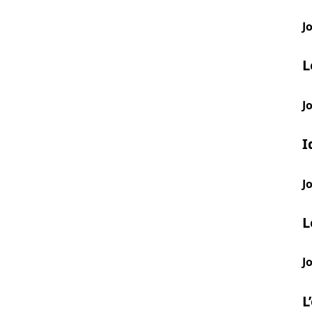
J
L
J
I
J
L
J
L