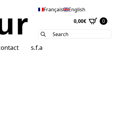
Français
English
0,00
€
0
Search
for:
contact
s.f.a