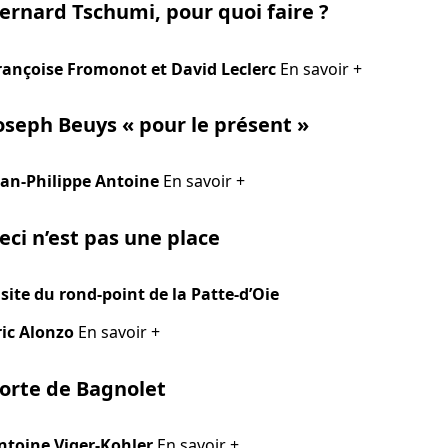
ernard Tschumi, pour quoi faire ?
rançoise Fromonot et David Leclerc
En savoir +
oseph Beuys
« pour le présent »
ean-Philippe Antoine
En savoir +
eci n’est pas une place
isite du rond-point de la Patte-d’Oie
ric Alonzo
En savoir +
orte de Bagnolet
ntoine Viger-Kohler
En savoir +