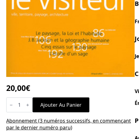
B
F
J
J
C
20,00
€
V
quantité
É
de
Ajouter Au Panier
n°5
P
Abonnement (3 numéros successifs, en commençant
par le dernier numéro paru)
A