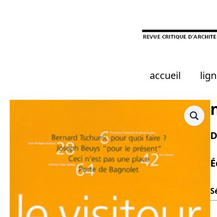
Skip
to
main
content
accueil
lign
D
É
S