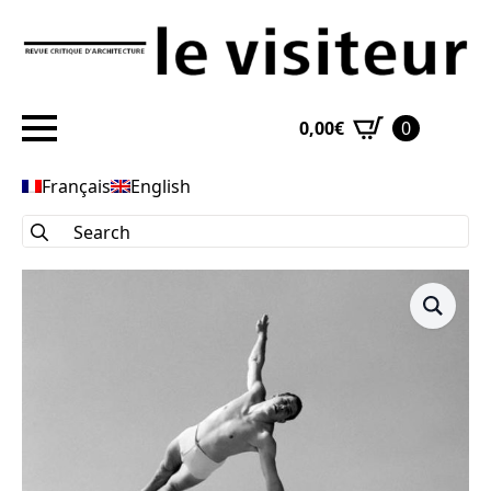
Skip
to
main
content
0,00
€
0
Français
English
Search
for: