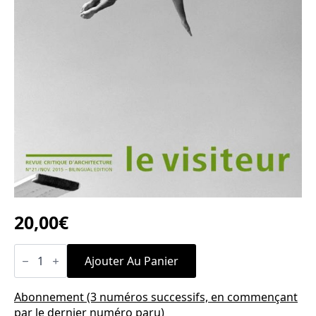
20,00
€
quantité
de
Ajouter Au Panier
n°21
L’élan
moderne
Abonnement (3 numéros successifs, en commençant
par le dernier numéro paru)