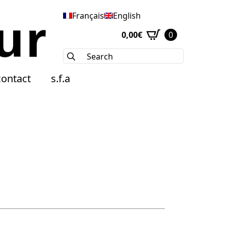
Français
English
0,00
€
0
Search
for:
contact
s.f.a