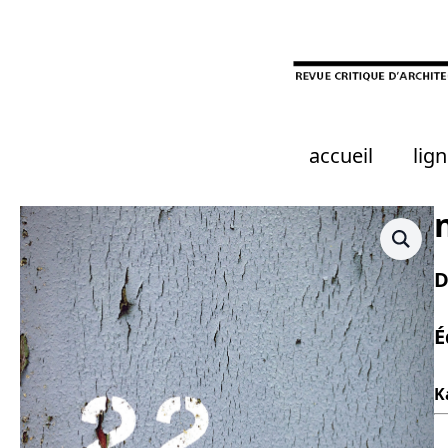
Skip
to
main
content
accueil
lign
D
É
K