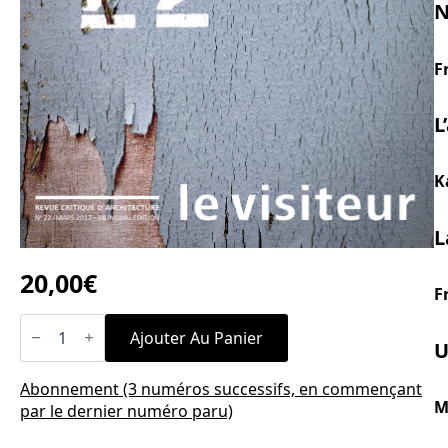
N
F
L
K
L
20,00
€
F
quantité
de
Ajouter Au Panier
U
n°22
Le
beau
Abonnement (3 numéros successifs, en commençant
et
M
par le dernier numéro paru)
le
laid